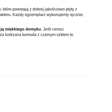
y
, które powstają z
dobrej jakościowo płyty z
rakteru. Każdy egzemplarz wykonujemy
ręcznie
,
cją miękkiego domyku
. Jeśli cenisz
sza
lustrzana komoda z czarnym szkłem
to