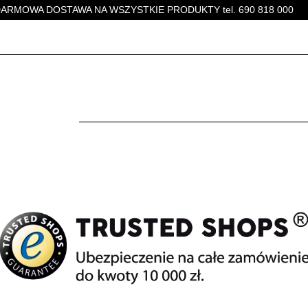
ARMOWA DOSTAWA NA WSZYSTKIE PRODUKTY tel. 690 818 000
MEBLE DĘBOWE
STOŁY
STOLIKI KAWOWE
K
MEBLE DĘBOWE
STOŁY
STOLIKI KAWOWE
KRZESŁA
D