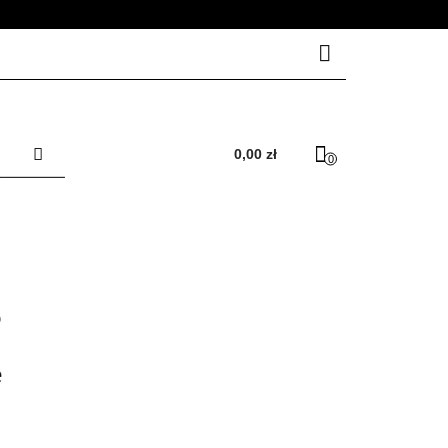
RZESŁA
Zaloguj się
Zarejestruj się
0,00 zł
0
Dodaj zgłoszenie
Zgody cookies
LACZEGO AVOKA ?