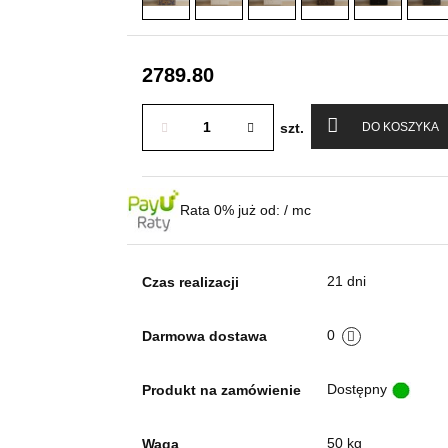
2789.80
szt.
DO KOSZYKA
Rata 0% już od:
/ mc
21 dni
Czas realizacji
0
Darmowa dostawa
Dostępny
Produkt na zamówienie
50 kg
Waga