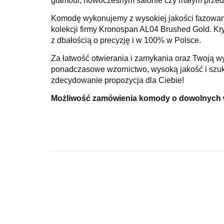
glamour
,
nowoczesnym salonie
czy
małym przed
Komodę wykonujemy z
wysokiej jakości fazowa
kolekcji firmy Kronospan AL04 Brushed Gold
.
Kr
z dbałością o precyzję i
w 100% w Polsce
.
Za łatwość otwierania i zamykania oraz Twoją
ponadczasowe wzornictwo, wysoką jakość i szuka
zdecydowanie propozycja dla Ciebie!
Możliwość zamówienia komody o dowolnych 