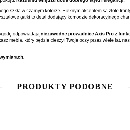
pokoju
.
Każdemu wnętrzu doda dobrego stylu i elegancji.
nego szkła w czarnym kolorze
. Pięknym akcentem są
złote front
yształowe gałki
to detal dodający komodzie dekoracyjnego cha
 wygodę odpowiadają
niezawodne prowadnice Axis Pro z funk
sz mebla, który będzie cieszył Twoje oczy przez wiele lat, na
wymiarach.
PRODUKTY PODOBNE