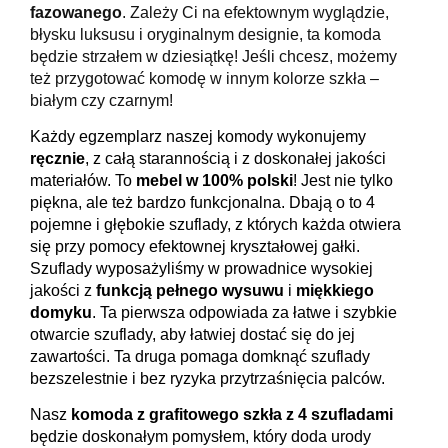
fazowanego
. Zależy Ci na efektownym wyglądzie,
błysku luksusu i oryginalnym designie, ta komoda
będzie strzałem w dziesiątkę! Jeśli chcesz, możemy
też przygotować komodę w innym kolorze szkła –
białym czy czarnym!
Każdy egzemplarz naszej komody wykonujemy
ręcznie
, z całą starannością i z doskonałej jakości
materiałów. To
mebel w 100% polski
! Jest nie tylko
piękna, ale też bardzo funkcjonalna. Dbają o to
4
pojemne i głębokie szuflady
, z których każda otwiera
się przy pomocy efektownej
kryształowej gałki
.
Szuflady wyposażyliśmy w prowadnice wysokiej
jakości z
funkcją pełnego wysuwu
i
miękkiego
domyku
. Ta pierwsza odpowiada za łatwe i szybkie
otwarcie szuflady, aby łatwiej dostać się do jej
zawartości. Ta druga pomaga domknąć szuflady
bezszelestnie i bez ryzyka przytrzaśnięcia palców.
Nasz
komoda z grafitowego szkła z 4 szufladami
będzie doskonałym pomysłem, który doda urody