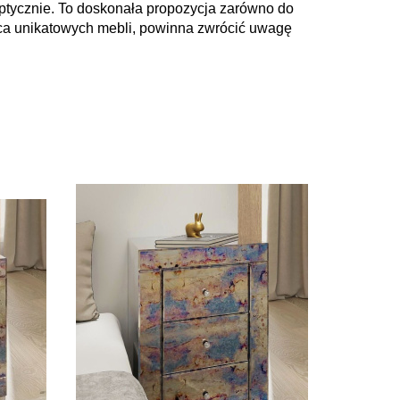
ptycznie. To doskonała propozycja zar
ó
wno do
ca unikatowych mebli, powinna zwr
ó
cić uwagę