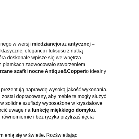
anego w wersji
miedzianej
oraz
antycznej –
klasycznej elegancji i luksusu z nutką
ó
ra doskonale wpisze się we wnętrza
rnych plamkach zaowocowało stworzeniem
rzane szafki nocne Antique&Copper
to idealny
a prezentują naprawdę wysoką jakość wykonania.
 został dopracowany, aby meble te mogł
y s
łużyć
 w solidne szuflady wyposażone w kryształowe
ó
cić uwagę na
funkcję miękkiego domyku
.
 r
ó
wnomiernie i bez ryzyka przytrzaśnię
cia
mienią się w świetle. Rozświetlając