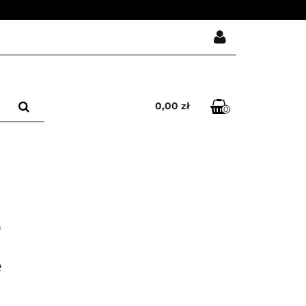
KRZESŁA
Zaloguj się
Zarejestruj się
0,00 zł
0
Dodaj zgłoszenie
Zgody cookies
DLACZEGO AVOKA ?