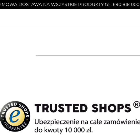
MOWA DOSTAWA NA WSZYSTKIE PRODUKTY tel. 690 818 000
E
MEBLE DĘBOWE
STOŁY
STOLIKI KAWOWE
?
MEBLE DĘBOWE
STOŁY
STOLIKI KAWOWE
KRZESŁA