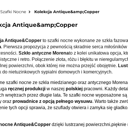
 Szafki Nocne
Kolekcja Antique&amp;Copper
kcja Antique&amp;Copper
ja Antique&Copper
to
szafki nocne wykonane ze szkła fazow
a
. Pierwsza propozycja z pewnością skradnie serca miłośnik
ó
w 
esności.
Szkło antyczne Morena
to z kolei unikatowa opcja, kt
styczne i retro. Połączenie złota, różu i błękitu w nieregula
lnej powierzchni, obok kt
ó
rej nie można przejść obojętnie.
Lust
 do nietuzinkowych sypialni domowych i komercyjnych.
ne szafki nocne ze szkła miedzianego oraz antycznego Moren
ługa
ręcznej produkcji
w naszej
polskiej
pracowni. Każdy detal
h wnętrzach przez długie lata. Te szafki nocne wyposaż
one s
ą
y oraz
prowadnice z opcją pełnego wysuwu
. Warto także zwr
nie tych opcji sprawia, że szuflady otwiera i zamyka się gładko,
.
 nocne Antique&Copper
dzięki lustrzanej powierzchni,
pi
ęknie 