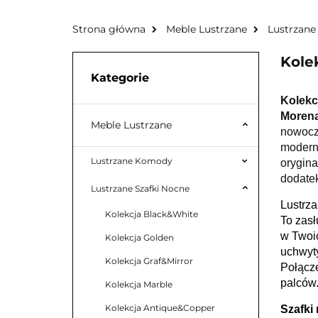
Strona główna
Meble Lustrzane
Lustrzane
Kole
Kategorie
Kolekc
Moren
Meble Lustrzane
nowocz
moderni
Lustrzane Komody
orygina
dodatek
Lustrzane Szafki Nocne
Lustrza
Kolekcja Black&White
To zas
w Twoic
Kolekcja Golden
uchwyt
Kolekcja Graf&Mirror
Połącze
palc
ó
w
Kolekcja Marble
Kolekcja Antique&Copper
Szafki