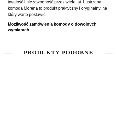
trwałość i niezawodność przez wiele lat. Lustrzana
komoda Morena to produkt praktyczny i oryginalny, na
kt
ó
ry warto postawić.
Możliwość zamówienia komody o dowolnych
wymiarach.
PRODUKTY PODOBNE
Lustrzana
Lustrzana
Lustrzana
Lustrzana
Lus
Komoda
Komoda
Komoda
Komoda
Ko
Antyczne
Białe
Białe
Brązowy
C
3440.80
2231.80
2417.80
2882.80
22