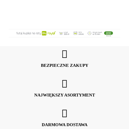
Szkło
Szkło 3
Szkło 4
Marmur 4
Sz
Duo
BEZPIECZNE ZAKUPY
NAJWIĘKSZY ASORTYMENT
DARMOWA DOSTAWA