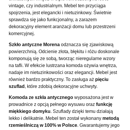
vintage, czy industrialnym. Mebel ten przyciąga
spojrzenia, jest elegancki i nietuzinkowy. Świetnie
sprawdza się jako funkcjonalny, a zarazem
dekoracyjny element aranżacji domu lub przestrzeni
komercyjnej.
Szkło antyczne Morena
odznacza się zjawiskową
powierzchnią. Odcienie złota, błękitu i różu doskonale
komponują się ze sobą, tworząc nieregularne wzory
na tafli. W efekcie lustrzana komoda
ożywia wnętrza,
nadaje im nietuzinkowości oraz elegancji. Mebel jest
r
ó
wnież bardzo praktyczny. To zasługa aż
pięciu
szuflad
, kt
ó
re zdobią dekoracyjne uchwyty.
Komoda ze szkła antycznego
wyposażona jest w
prowadnice z opcją pełnego wysuwu oraz
funkcję
miękkiego domyku
. Szuflady dzięki temu działają
lekko i delikatnie. Mebel ten został wykonany
metod
ą
rzemieślniczą w 100% w Polsce
. Gwarantujemy jego