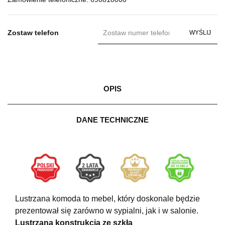
Zostaw telefon
WYŚLIJ
OPIS
DANE TECHNICZNE
Lustrzana komoda
to mebel, kt
ó
ry doskonale będzie
prezentował się zar
ó
wno w sypialni, jak i w salonie.
Lustrzana konstrukcja ze szkła