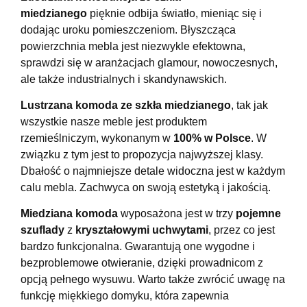
miedzianego
pi
ęknie odbija światło, mieniąc się i
dodając uroku pomieszczeniom. Błyszcząca
powierzchnia mebla jest niezwykle efektowna,
sprawdzi się w aranżacjach glamour, nowoczesnych,
ale także industrialnych i skandynawskich.
Lustrzana komoda ze szkła miedzianego
,
tak jak
wszystkie nasze meble jest produktem
rzemieślniczym, wykonanym w
100% w Polsce
. W
związku z tym jest to propozycja najwyższej klasy.
Dbałość o najmniejsze detale widoczna jest w każdym
calu mebla. Zachwyca on swoją estetyką i jakością.
Miedziana komoda
wyposażona jest w trzy
pojemne
szuflady
z
kryształowymi uchwytami
, przez co jest
bardzo funkcjonalna. Gwarantują one wygodne i
bezproblemowe otwieranie, dzięki prowadnicom z
opcją pełnego wysuwu. Warto także zwr
ó
cić uwagę na
funkcję miękkiego domyku, kt
ó
ra zapewnia