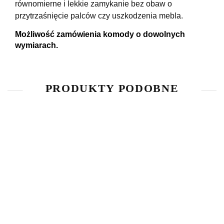
r
ó
wnomierne i lekkie zamykanie bez obaw o
przytrzaśnięcie palc
ó
w czy uszkodzenia mebla.
Możliwość zamówienia komody o dowolnych
wymiarach.
PRODUKTY PODOBNE
Lustrzana
Lustrzana
Lustrzana
Lustrzana
Lus
Komoda
Komoda
Komoda
Komoda
Ko
Antyczne
Białe
Białe
Biały
Br
3440.80
2231.80
2417.80
2882.80
28
Szkło
Szkło 3
Szkło 4
Marmur 4
Ma
Duo