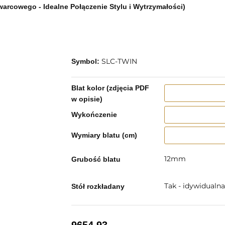
Kwarcowego - Idealne Połączenie Stylu i Wytrzymałości)
SLC-TWIN
Symbol:
Blat kolor (zdjęcia PDF
w opisie)
Wykończenie
Wymiary blatu (cm)
12mm
Grubość blatu
Tak - idywidualn
Stół rozkładany
9654.93