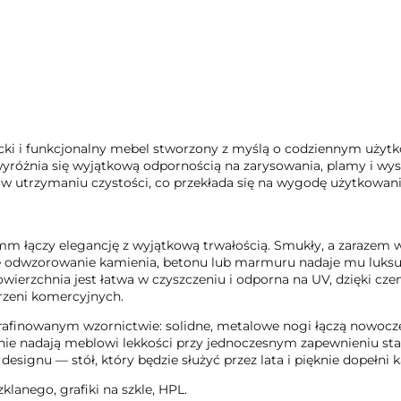
 i funkcjonalny mebel stworzony z myślą o codziennym użytkow
yróżnia się wyjątkową odpornością na zarysowania, plamy i wy
y w utrzymaniu czystości, co przekłada się na wygodę użytkowani
mm łączy elegancję z wyjątkową trwałością. Smukły, a zarazem w
ne odwzorowanie kamienia, betonu lub marmuru nadaje mu luksu
ierzchnia jest łatwa w czyszczeniu i odporna na UV, dzięki cze
trzeni komercyjnych.
rafinowanym wzornictwie: solidne, metalowe nogi łączą nowocz
ie nadają meblowi lekkości przy jednoczesnym zapewnieniu stab
signu — stół, który będzie służyć przez lata i pięknie dopełni 
lanego, grafiki na szkle, HPL.