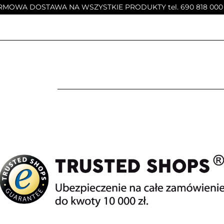
MOWA DOSTAWA NA WSZYSTKIE PRODUKTY tel. 690 818 000
E
MEBLE DĘBOWE
STOŁY
STOLIKI KAWOWE
?
MEBLE DĘBOWE
STOŁY
STOLIKI KAWOWE
KRZESŁA