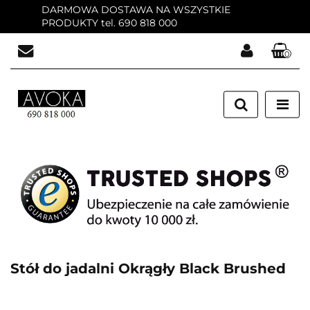
DARMOWA DOSTAWA NA WSZYSTKIE
PRODUKTY tel. 690 818 000
0
Zaloguj się
Zarejestruj się
Dodaj zgłoszenie
Zgody cookies
Stół do jadalni Okrągły Black Brushed