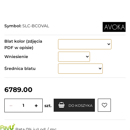
Symbol:
SLC-BCOVAL
Blat kolor (zdjęcia
PDF w opisie)
Wniesienie
Średnica blatu
6789.00
szt.
DO KOSZYKA
Rata 0% już od:
/ mc