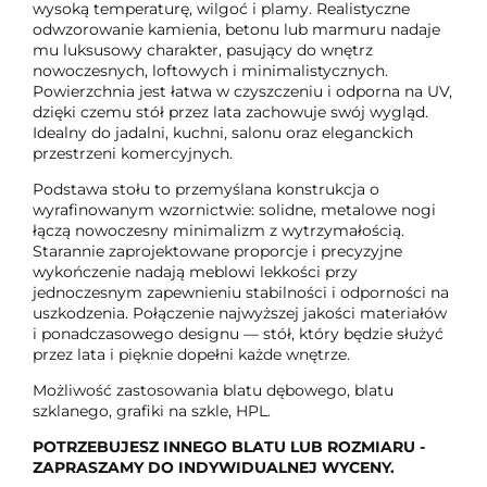
wysoką temperaturę, wilgoć i plamy. Realistyczne
odwzorowanie kamienia, betonu lub marmuru nadaje
mu luksusowy charakter, pasujący do wnętrz
nowoczesnych, loftowych i minimalistycznych.
Powierzchnia jest łatwa w czyszczeniu i odporna na UV,
dzięki czemu stół przez lata zachowuje swój wygląd.
Idealny do jadalni, kuchni, salonu oraz eleganckich
przestrzeni komercyjnych.
Podstawa stołu to przemyślana konstrukcja o
wyrafinowanym wzornictwie: solidne, metalowe nogi
łączą nowoczesny minimalizm z wytrzymałością.
Starannie zaprojektowane proporcje i precyzyjne
wykończenie nadają meblowi lekkości przy
jednoczesnym zapewnieniu stabilności i odporności na
uszkodzenia. Połączenie najwyższej jakości materiałów
i ponadczasowego designu — stół, który będzie służyć
przez lata i pięknie dopełni każde wnętrze.
Możliwość zastosowania blatu dębowego, blatu
szklanego, grafiki na szkle, HPL.
POTRZEBUJESZ INNEGO BLATU LUB ROZMIARU -
ZAPRASZAMY DO INDYWIDUALNEJ WYCENY.