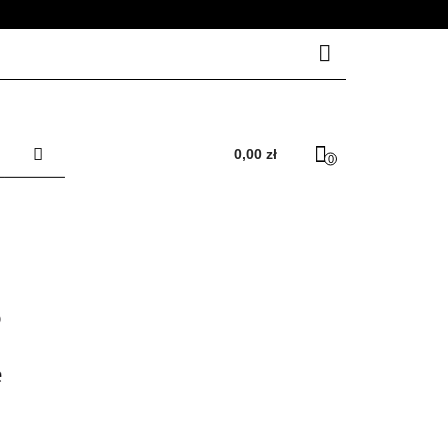
RZESŁA
Zaloguj się
Zarejestruj się
0,00 zł
0
Dodaj zgłoszenie
Zgody cookies
LACZEGO AVOKA ?