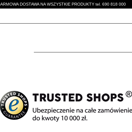
ARMOWA DOSTAWA NA WSZYSTKIE PRODUKTY tel. 690 818 000
MEBLE DĘBOWE
STOŁY
STOLIKI KAWOWE
K
MEBLE DĘBOWE
STOŁY
STOLIKI KAWOWE
KRZESŁA
D